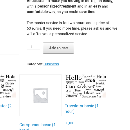
Andalucia
and make you
moving
in the region
easily
,
with a
personalized treatment
and in an
easy
and
comfortable
way, so you could
save time
.
The master service is for two hours and a price of
60 euros. If you need more time, please ask us and we
will offer you a personalized service.
Companion
Add to cart
master
(2
hours)
Category:
Business
quantity
ster (2
Translator basic (1
hour)
35,00
€
Companion basic (1