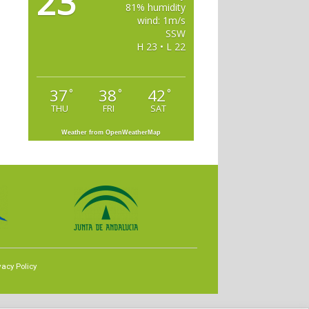
23
81% humidity
wind: 1m/s
SSW
H 23 • L 22
37
38
42
°
°
°
THU
FRI
SAT
Weather from OpenWeatherMap
vacy Policy