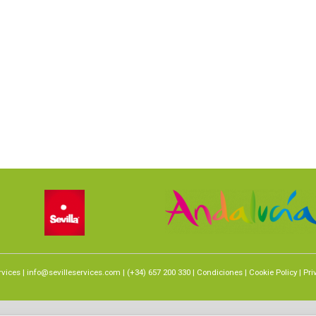
rvices
|
info@sevilleservices.com
| (+34) 657 200 330 |
Condiciones
|
Cookie Policy
|
Pri