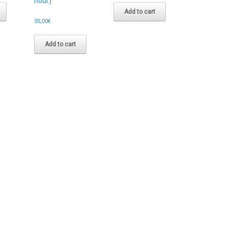
hour)
Add to cart
35,00
€
Add to cart