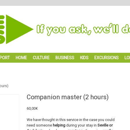
PORT
HOME
CULTURE
BUSINESS
KIDS
EXCURSIONS
LO
ours)
Companion master (2 hours)
60,00
€
We have thought in this service in the case you could
need someone
helping
during your stay in
Seville or