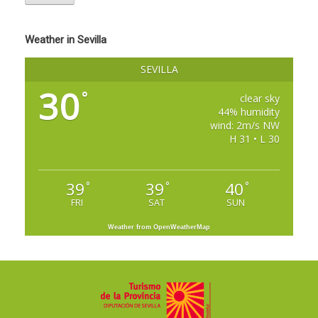
Weather in Sevilla
SEVILLA
30
°
clear sky
44% humidity
wind: 2m/s NW
H 31 • L 30
39
39
40
°
°
°
FRI
SAT
SUN
Weather from OpenWeatherMap