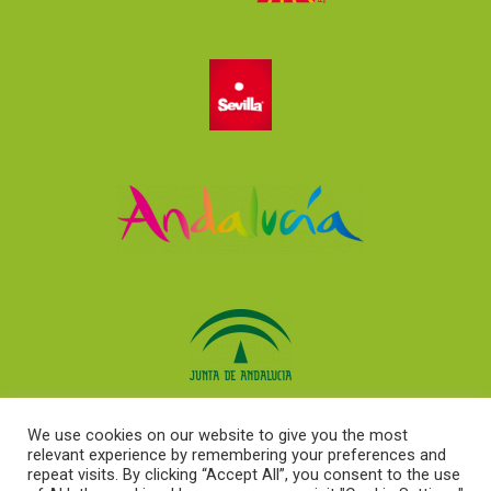
We use cookies on our website to give you the most
relevant experience by remembering your preferences and
Seville Services
|
info@sevilleservices.com
| (+34) 657 200 330 |
repeat visits. By clicking “Accept All”, you consent to the use
Condiciones
|
Cookie Policy
|
Privacy Policy