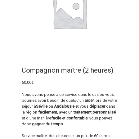
Compagnon maître (2 heures)
60,00
€
Nous
avons pensé
à
ce service
dans le
cas où vous
pourriez
avoir besoin de quelqu’un
aider
lors de votre
séjour
à
Séville
ou
Andalousie
et vous
déplacer
dans
la région
facilement
, avec
un
traitement
personnalisé
et
d’une manière
facile
et
confortable
, vous pouvez
donc
gagner
du
temps
.
Service
maître:
deux heures
et
un
prix de 60 euros
.