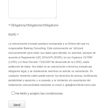
* Obligatory/Obligatoire/Obligatorio
RGPD *
La comunicación enviada quedará incorporada a un fichero del que es
responsable Booking Consulting. Esta comunicación se 'utilizará
exclusivamente para tratar sus datos para atender su solicitud, siempre de
acuerdo al Reglamento (UE) 2016/679 (RGPD), la Ley Orgánica 15/1999
(LOPD) y el Real Decreto 1720/2007 de desarrollo de la LOPD), sobre
protección de datos. Sus datos no se comunicarán a terceros, excepto por
obligación legal, y se mantendrán mientras no solicite su cancelación. En
cualquier momento usted puede ejercer los derechos de acceso, rectificación,
portabilidad y oposición, o si procede, a la limitación y/o cancelación del
tratamiento, comunicándolo mediante un email a rgdp@sevilleservices.com.
He leído y acepto las condiciones.