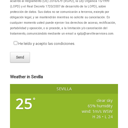
acuerdo al Reglamento (UE) 2016/679 (RGPD), la Ley Orgánica 15/1999
)
a
)
(LOPD) y el Real Decreto 1720/2007 de desarrollo de la LOPD), sobre
protección de datos. Sus datos no se comunicarán a terceros, excepto por
obligación legal, y se mantendrán mientras no solicite su cancelación. En
cualquier momento usted puede ejercer los derechos de acceso, rectificación,
portabilidad y oposición, o si procede, a la limitación y/o cancelación del
tratamiento, comunicándolo mediante un email a rgdp@sevilleservices.com.
He leído y acepto las condiciones.
Weather in Sevilla
SEVILLA
25
°
clear sky
65% humidity
wind: 1m/s WSW
H 26 • L 24