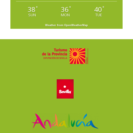
38
36
40
°
°
°
SUN
MON
TUE
Weather from OpenWeatherMap