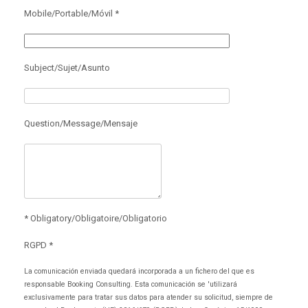
i
i
r
r
Mobile/Portable/Móvil *
e
e
n
n
T
F
w
a
i
c
t
e
Subject/Sujet/Asunto
t
b
e
o
r
o
(
k
S
(
e
S
Question/Message/Mensaje
a
e
b
a
r
b
e
r
e
e
n
e
u
n
n
u
a
n
v
a
e
v
* Obligatory/Obligatoire/Obligatorio
n
e
t
n
a
t
RGPD *
n
a
a
n
n
a
La comunicación enviada quedará incorporada a un fichero del que es
u
n
responsable Booking Consulting. Esta comunicación se 'utilizará
e
u
v
e
exclusivamente para tratar sus datos para atender su solicitud, siempre de
a
v